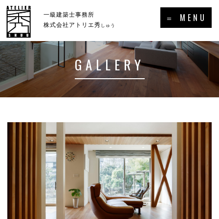
×
一級建築士事務所
＝ MENU
株式会社アトリエ秀
しゅう
GALLERY
ホーム
新着情報・トピックス
－HOME
－NEWS／TOPICS
コンセプト
事例集
－CONCEPT
－GALLERY
事業案内
プロフィール
－SERVICE
－PROFILE
実績・受賞歴
メディア掲載・出演・講演等