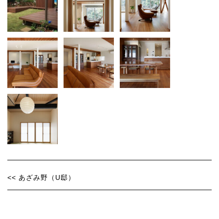
<< あざみ野（U邸）