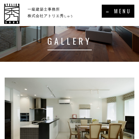
×
一級建築士事務所
＝ MENU
株式会社アトリエ秀
しゅう
GALLERY
ホーム
新着情報・トピックス
－HOME
－NEWS／TOPICS
コンセプト
事例集
－CONCEPT
－GALLERY
事業案内
プロフィール
－SERVICE
－PROFILE
実績・受賞歴
メディア掲載・出演・講演等