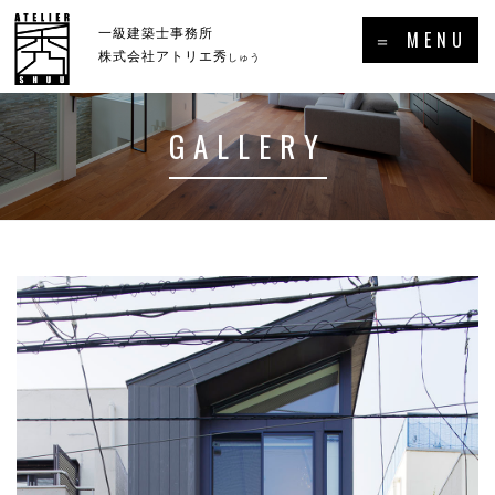
×
一級建築士事務所
＝ MENU
株式会社アトリエ秀
しゅう
GALLERY
ホーム
新着情報・トピックス
－HOME
－NEWS／TOPICS
コンセプト
事例集
－CONCEPT
－GALLERY
事業案内
プロフィール
－SERVICE
－PROFILE
実績・受賞歴
メディア掲載・出演・講演等