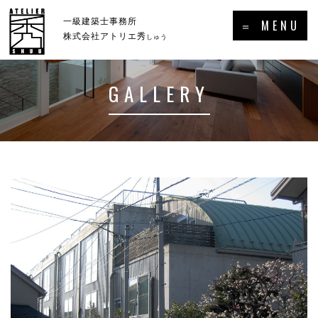
×
一級建築士事務所
＝ MENU
株式会社アトリエ秀
しゅう
GALLERY
ホーム
新着情報・トピックス
－HOME
－NEWS／TOPICS
コンセプト
事例集
－CONCEPT
－GALLERY
事業案内
プロフィール
－SERVICE
－PROFILE
実績・受賞歴
メディア掲載・出演・講演等