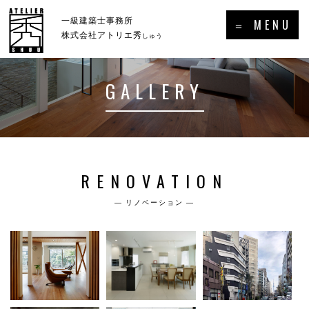
×
一級建築士事務所
＝ MENU
株式会社アトリエ秀
しゅう
GALLERY
ホーム
新着情報・トピックス
－HOME
－NEWS／TOPICS
コンセプト
事例集
RENOVATION
－CONCEPT
－GALLERY
― リノベーション ―
事業案内
プロフィール
－SERVICE
－PROFILE
実績・受賞歴
メディア掲載・出演・講演等