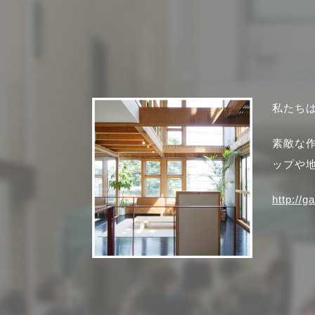
私たち
素敵な
ップや
http://g