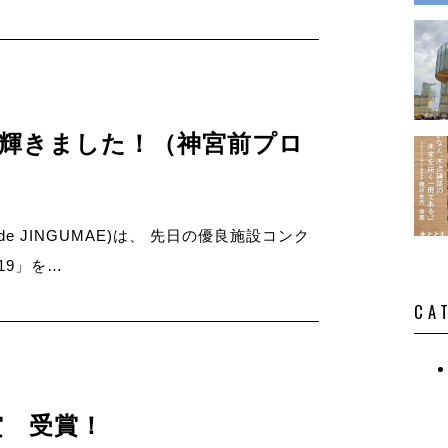
演・講
に輝きました！（神宮前プロ
de JINGUMAE)は、 先日の優良施設コンク
19」を…
CA
賞 受賞！