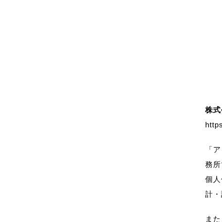
株式
http
「ア
務所
個人
計・
また