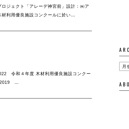
プロジェクト「アレーデ神宮前」設計：㈱ア
材利用優良施設コンクールに於い…
AR
2022 令和４年度 木材利用優良施設コンクー
019 …
AB