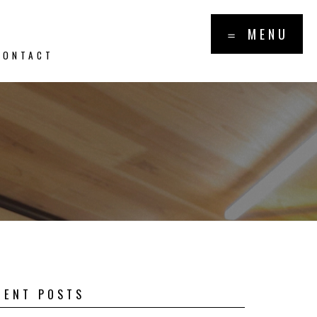
×
＝ MENU
CONTACT
報・トピッ
PICS
CENT POSTS