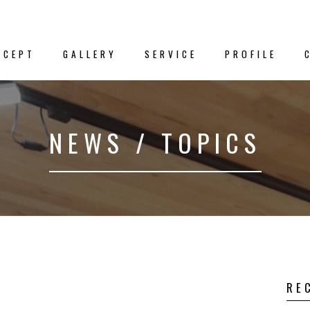
NCEPT
GALLERY
SERVICE
PROFILE
新着情
NEWS / TOPICS
クス
－NEWS／TO
プト
事例集
RE