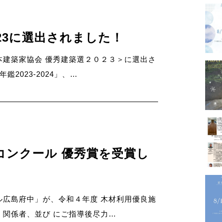
－GALLERY
23に選出されました！
本建築家協会 優秀建築選２０２３＞に選出さ
2023-2024」、…
内
プロフ
－PROFILE
コンクール 優秀賞を受賞し
実績・
ル広島府中」が、令和４年度 木材利用優良施
メディ
関係者、並び にご指導後尽力…