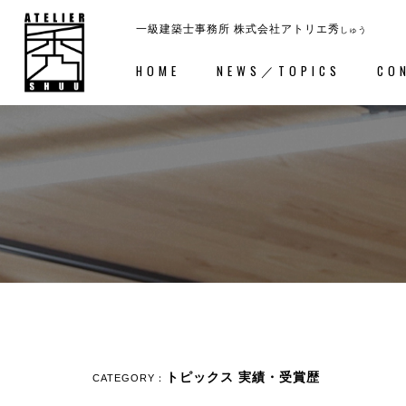
一級建築士事務所
株式会社アトリエ秀
しゅう
HOME
NEWS／TOPICS
CO
ホーム
－HOME
コンセ
トピックス
実績・受賞歴
CATEGORY：