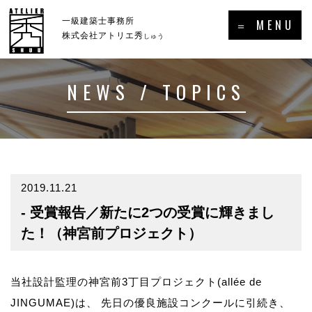
×
一級建築士事務所
＝ MENU
株式会社アトリエ秀
しゅう
NEWS / TOPICS
ホーム
新着情報・トピックス
－HOME
－NEWS／TOPICS
コンセプト
事例集
－CONCEPT
－GALLERY
2019.11.21
- 受賞報告／新たに2つの受賞に輝きまし
事業案内
プロフィール
－SERVICE
－PROFILE
た！（神宮前プロジェクト）
実績・受賞歴
当社設計監理の神宮前3丁目プロジェクト(allée de
メディア掲載・出演・講演等
JINGUMAE)は、 先日の優良施設コンクールに引続き、