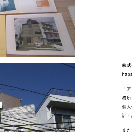
株式
http
「ア
務所
個人
計・
また