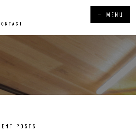
×
＝ MENU
CONTACT
報・トピッ
PICS
CENT POSTS