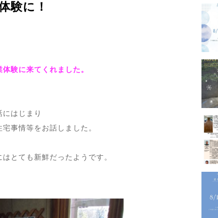
業体験に！
－GALLERY
業体験に来てくれました。
内
プロフ
－PROFILE
話にはじまり
住宅事情等をお話しました。
にはとても新鮮だったようです。
実績・
メディ