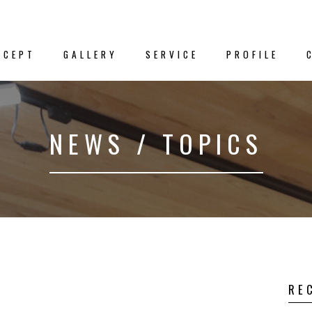
NCEPT
GALLERY
SERVICE
PROFILE
新着情
NEWS / TOPICS
クス
－NEWS／TO
プト
事例集
RE