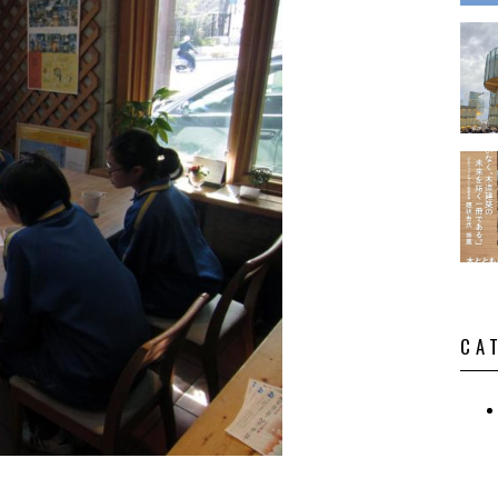
演・講
CA