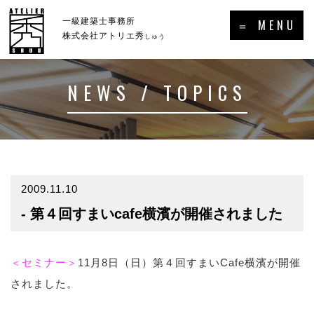
×
一級建築士事務所
＝ MENU
株式会社アトリエ秀
しゅう
NEWS / TOPICS
ホーム
新着情報・トピックス
－HOME
－NEWS／TOPICS
コンセプト
事例集
－CONCEPT
－GALLERY
2009.11.10
- 第４回すまいcafe横濱が開催されました
事業案内
プロフィール
－SERVICE
－PROFILE
実績・受賞歴
＜セミナー＞
11月8日（日）第４回すまいCafe横濱が開催
されました。
メディア掲載・出演・講演等