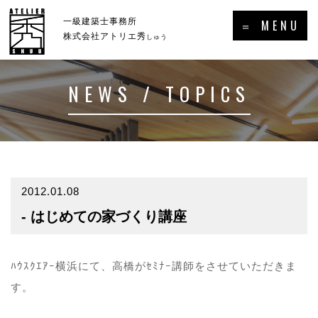
×
一級建築士事務所
＝ MENU
株式会社アトリエ秀
しゅう
NEWS / TOPICS
ホーム
新着情報・トピックス
－HOME
－NEWS／TOPICS
コンセプト
事例集
－CONCEPT
－GALLERY
2012.01.08
- はじめての家づくり講座
事業案内
プロフィール
－SERVICE
－PROFILE
実績・受賞歴
ﾊｳｽｸｴｱｰ横浜にて、高橋がｾﾐﾅｰ講師をさせていただきま
す。
メディア掲載・出演・講演等