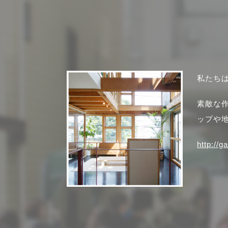
私たち
素敵な
ップや
http://g