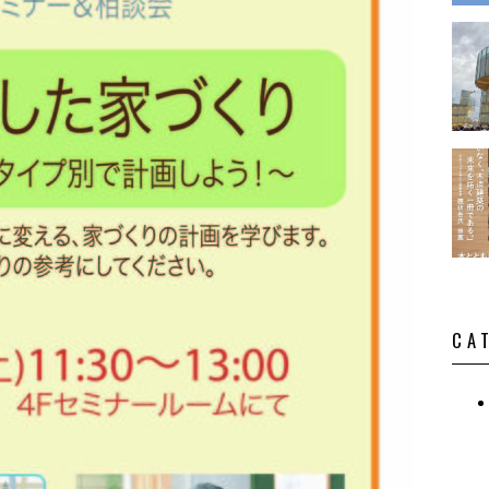
演・講
CA