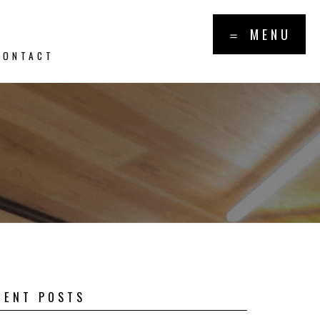
×
＝ MENU
CONTACT
報・トピッ
PICS
CENT POSTS