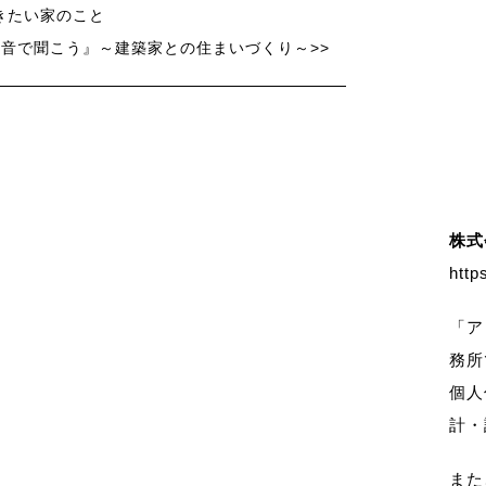
きたい家のこと
音で聞こう』～建築家との住まいづくり～>>
株式
http
「ア
務所
個人
計・
また