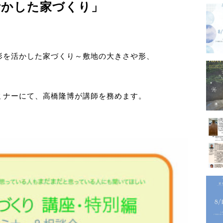
活かした家づくり」
－GALLERY
形を活かした家づくり～敷地の大きさや形、
内
プロフ
ミナーにて、高橋隆博が講師を務めます。
－PROFILE
実績・
メディ