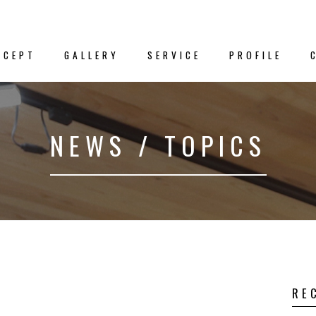
NCEPT
GALLERY
SERVICE
PROFILE
新着情
NEWS / TOPICS
クス
－NEWS／TO
プト
事例集
RE