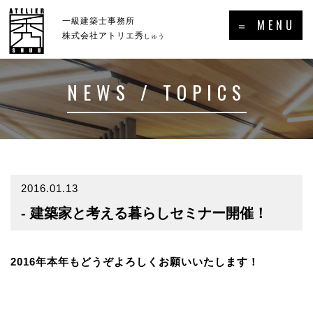
×
一級建築士事務所
＝ MENU
株式会社アトリエ秀
しゅう
NEWS / TOPICS
ホーム
新着情報・トピックス
－HOME
－NEWS／TOPICS
コンセプト
事例集
－CONCEPT
－GALLERY
2016.01.13
- 建築家と考える暮らしセミナー開催！
事業案内
プロフィール
－SERVICE
－PROFILE
実績・受賞歴
2016年本年もどうぞよろしくお願いいたします！
メディア掲載・出演・講演等