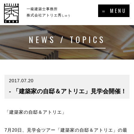
×
一級建築士事務所
＝ MENU
株式会社アトリエ秀
しゅう
NEWS / TOPICS
ホーム
新着情報・トピックス
－HOME
－NEWS／TOPICS
コンセプト
事例集
－CONCEPT
－GALLERY
2017.07.20
- 「建築家の自邸＆アトリエ」見学会開催！
事業案内
プロフィール
－SERVICE
－PROFILE
実績・受賞歴
「建築家の自邸＆アトリエ」
メディア掲載・出演・講演等
7月20日、見学会ツアー「建築家の自邸＆アトリエ」の最