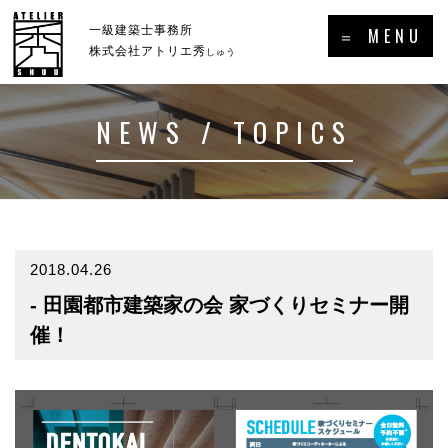
×
一級建築士事務所
＝ MENU
株式会社アトリエ秀
しゅう
NEWS / TOPICS
ホーム
新着情報・トピックス
－HOME
－NEWS／TOPICS
コンセプト
事例集
－CONCEPT
－GALLERY
2018.04.26
- 田園都市建築家の会 家づくりセミナー開
事業案内
プロフィール
－SERVICE
－PROFILE
催！
実績・受賞歴
メディア掲載・出演・講演等