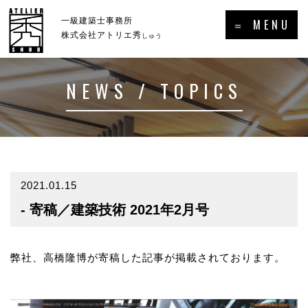
×
一級建築士事務所
＝ MENU
株式会社アトリエ秀
しゅう
NEWS / TOPICS
ホーム
新着情報・トピックス
－HOME
－NEWS／TOPICS
コンセプト
事例集
－CONCEPT
－GALLERY
2021.01.15
- 寄稿／建築技術 2021年2月号
事業案内
プロフィール
－SERVICE
－PROFILE
実績・受賞歴
弊社、高橋隆博が寄稿した記事が掲載されております。
メディア掲載・出演・講演等