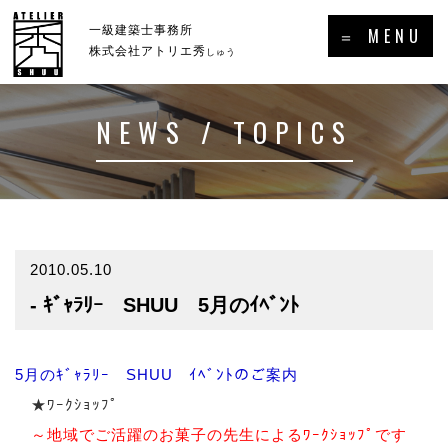
×
一級建築士事務所
＝ MENU
株式会社アトリエ秀
しゅう
NEWS / TOPICS
ホーム
新着情報・トピックス
－HOME
－NEWS／TOPICS
コンセプト
事例集
－CONCEPT
－GALLERY
2010.05.10
- ｷﾞｬﾗﾘｰ SHUU 5月のｲﾍﾞﾝﾄ
事業案内
プロフィール
－SERVICE
－PROFILE
実績・受賞歴
5月のｷﾞｬﾗﾘｰ SHUU ｲﾍﾞﾝﾄのご案内
★ﾜｰｸｼｮｯﾌﾟ
メディア掲載・出演・講演等
～地域でご活躍のお菓子の先生によるﾜｰｸｼｮｯﾌﾟです