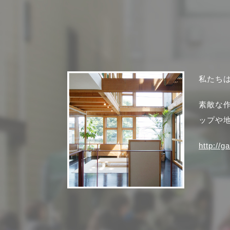
私たち
素敵な
ップや
http://g