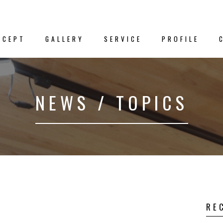
NCEPT
GALLERY
SERVICE
PROFILE
新着情
NEWS / TOPICS
クス
－NEWS／TO
プト
事例集
RE