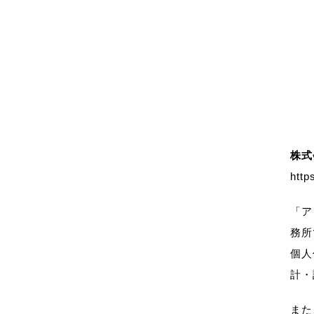
株式
http
「ア
務所
個人
計・
また