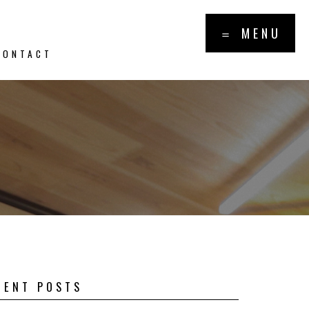
×
＝ MENU
CONTACT
報・トピッ
PICS
CENT POSTS