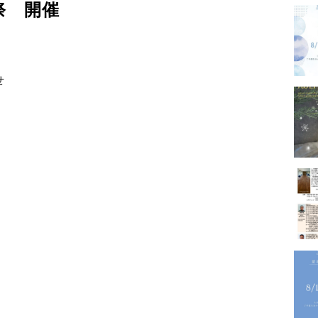
祭 開催
－GALLERY
せ
内
プロフ
－PROFILE
実績・
メディ