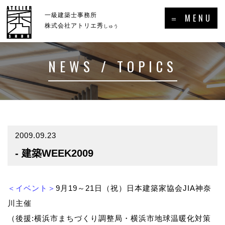
×
一級建築士事務所
＝ MENU
株式会社アトリエ秀
しゅう
NEWS / TOPICS
ホーム
新着情報・トピックス
－HOME
－NEWS／TOPICS
コンセプト
事例集
－CONCEPT
－GALLERY
2009.09.23
- 建築WEEK2009
事業案内
プロフィール
－SERVICE
－PROFILE
実績・受賞歴
＜イベント＞
9月19～21日（祝）日本建築家協会JIA神奈
川主催
メディア掲載・出演・講演等
（後援:横浜市まちづくり調整局・横浜市地球温暖化対策