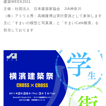
建築WEEK2011
主催：社団法人 日本建築家協会 JIA神奈川
（株）アトリエ秀：高橋隆博は実行委員として参加します
主に「すまいの模型と写真展」と「すまいCafé横濱」を
担当しております