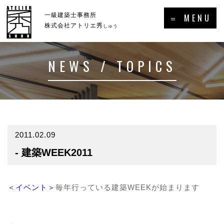
×
一級建築士事務所
＝ MENU
株式会社アトリエ秀
しゅう
NEWS / TOPICS
ホーム
新着情報・トピックス
－HOME
－NEWS／TOPICS
コンセプト
事例集
－CONCEPT
－GALLERY
2011.02.09
- 建築WEEK2011
事業案内
プロフィール
－SERVICE
－PROFILE
実績・受賞歴
＜イベント＞
毎年行っている建築WEEKが始まります
メディア掲載・出演・講演等