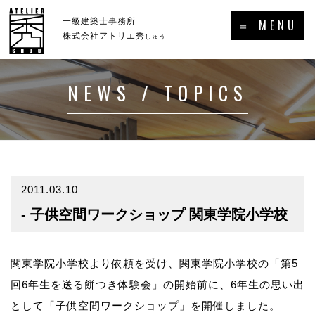
×
一級建築士事務所
＝ MENU
株式会社アトリエ秀
しゅう
NEWS / TOPICS
ホーム
新着情報・トピックス
－HOME
－NEWS／TOPICS
コンセプト
事例集
－CONCEPT
－GALLERY
2011.03.10
- 子供空間ワークショップ 関東学院小学校
事業案内
プロフィール
－SERVICE
－PROFILE
実績・受賞歴
関東学院小学校より依頼を受け、関東学院小学校の「第5
回6年生を送る餅つき体験会」の開始前に、6年生の思い出
メディア掲載・出演・講演等
として「子供空間ワークショップ」を開催しました。