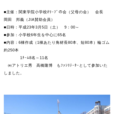
■主催：関東学院小学校ｵﾘｰﾌﾞの会（父母の会） 会長
岡田 邦義（JIA賛助会員）
■日時：平成23年3月5日（土） 9：00～
■参加：小学校6年生を中心に65名
■内容：6棟作成（1棟あたり角材長80本、短80本）輪ゴム
約250本
1ﾁｰﾑ8名～11名
㈱アトリエ秀 高橋隆博 もﾌｧｼﾘﾃｰﾀｰとして参加いた
しました。