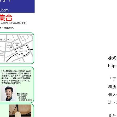
株式
http
「ア
務所
個人
計・
また