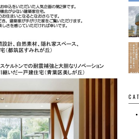
演・講
CA