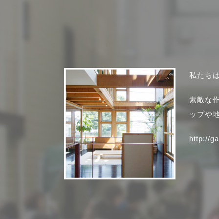
私たち
素敵な
ップや
http://g