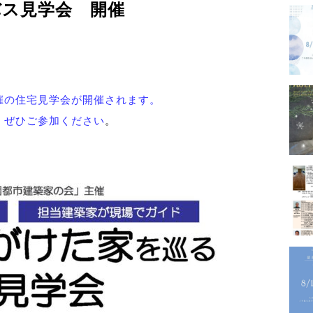
バス見学会 開催
－GALLERY
催の住宅見学会が開催されます。
内
プロフ
！ぜひご参加ください
。
－PROFILE
実績・
メディ