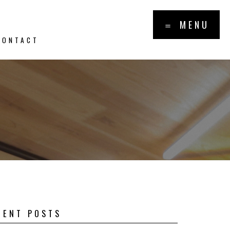
×
＝ MENU
CONTACT
報・トピッ
PICS
CENT POSTS