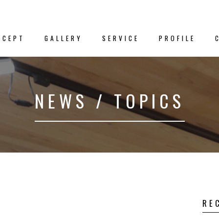
NCEPT
GALLERY
SERVICE
PROFILE
新着情
NEWS / TOPICS
クス
－NEWS／TO
プト
事例集
RE