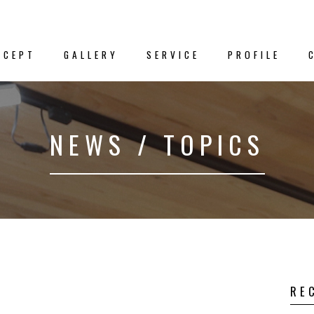
NCEPT
GALLERY
SERVICE
PROFILE
新着情
NEWS / TOPICS
クス
－NEWS／TO
プト
事例集
RE