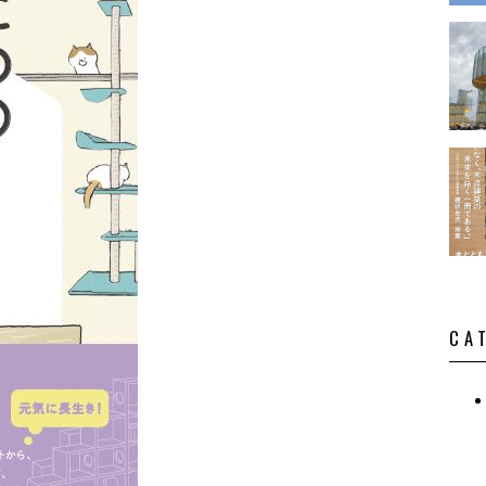
演・講
CA