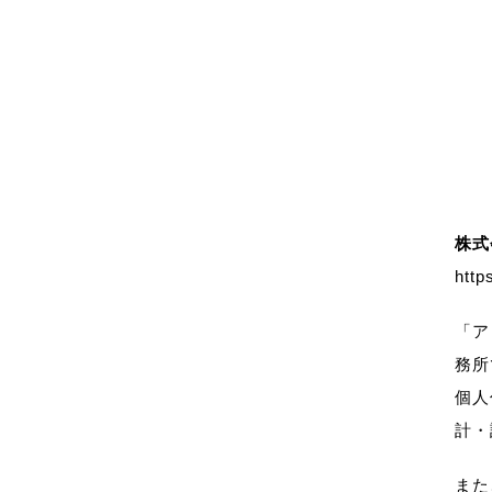
株式
http
「ア
務所
個人
計・
また