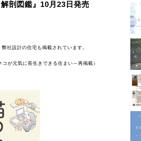
解剖図鑑』10月23日発売
－GALLERY
！弊社設計の住宅も掲載されています。
内
プロフ
ネコが元気に長生きできる住まい～再掲載）
－PROFILE
実績・
メディ