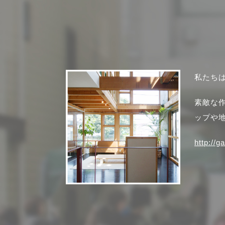
私たち
素敵な
ップや
http://g