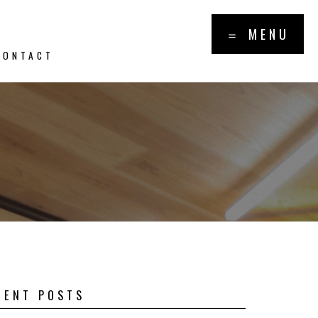
×
＝ MENU
CONTACT
報・トピッ
PICS
CENT POSTS