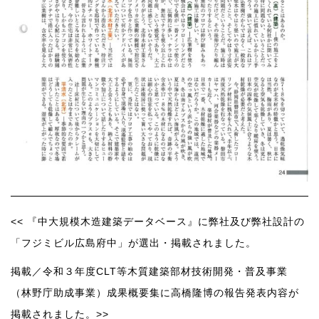
<< 『中大規模木造建築データベース』に弊社及び弊社設計の
「フジミビル広島府中」が選出・掲載されました。
掲載／令和３年度CLT等木質建築部材技術開発・普及事業
（林野庁助成事業）成果概要集に高橋隆博の報告発表内容が
掲載されました。>>