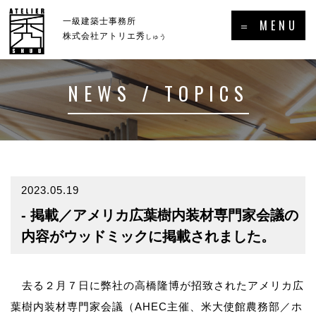
×
一級建築士事務所
＝ MENU
株式会社アトリエ秀
しゅう
NEWS / TOPICS
ホーム
新着情報・トピックス
－HOME
－NEWS／TOPICS
コンセプト
事例集
－CONCEPT
－GALLERY
2023.05.19
- 掲載／アメリカ広葉樹内装材専門家会議の
事業案内
プロフィール
－SERVICE
－PROFILE
内容がウッドミックに掲載されました。
実績・受賞歴
去る２月７日に弊社の高橋隆博が招致されたアメリカ広
メディア掲載・出演・講演等
葉樹内装材専門家会議（AHEC主催、米大使館農務部／ホ