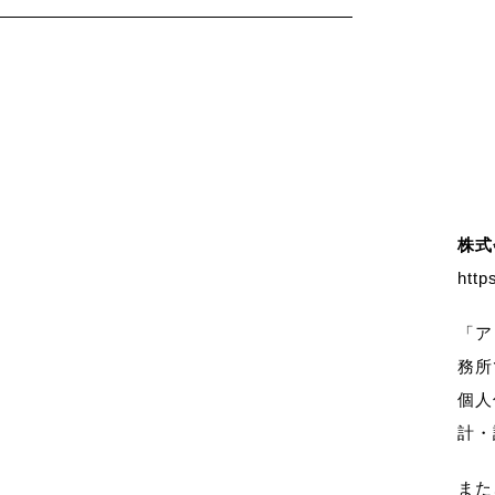
株式
http
「ア
務所
個人
計・
また