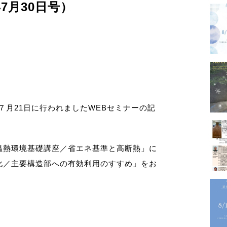
年7月30日号）
－GALLERY
内
プロフ
る７月21日に行われましたWEBセミナーの記
－PROFILE
温熱環境基礎講座／省エネ基準と高断熱」に
化／主要構造部への有効利用のすすめ」をお
実績・
メディ