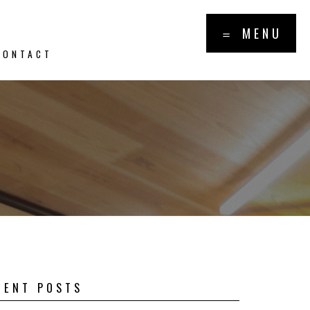
×
＝ MENU
CONTACT
報・トピッ
PICS
CENT POSTS