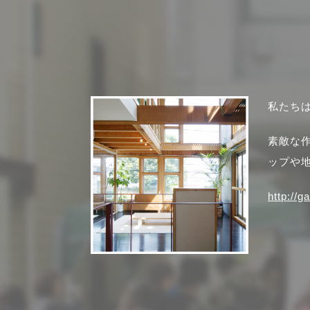
私たち
素敵な
ップや
http://g