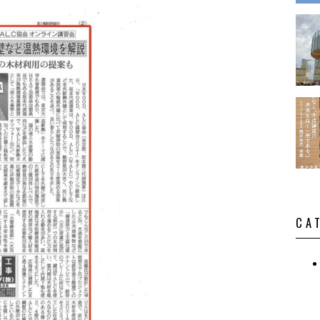
演・講
CA