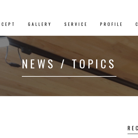
NCEPT
GALLERY
SERVICE
PROFILE
新着情
NEWS / TOPICS
クス
－NEWS／TO
プト
事例集
RE